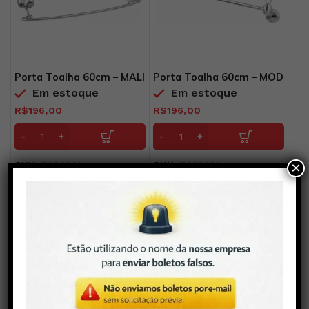
Porta Toalha 60cm – MALI
Porta Toalha 60cm – MOD
Em estoque
Em estoque
R$
196,00
R$
196,00
×
SKU:
7000201
SKU:
7000301
Papeleira Polar B
Em estoque
R$
140,00
SKU:
7000104