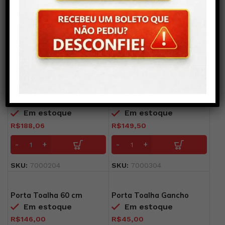
Porta Escova com Copo
de Vidro – MALI
Em estoque
R$
127,00
SKU:
7000209
Papeleira MALI
Papeleira MOD
Em estoque
Em estoque
R$
188,06
R$
149,50
SKU:
7000204
SKU:
7000304
Porta Toalha 60 cm
Porta Toalha Gancho
Turtle J
Turtle J
Em estoque
Em estoque
R$
146,00
R$
45,00