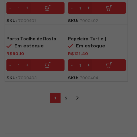
SKU:
7000401
SKU:
7000402
Porta Toalha de Rosto
Papeleira Turtle J
Turtle J
Em estoque
Em estoque
R$
80,10
R$
121,40
SKU:
7000403
SKU:
7000404
1
2