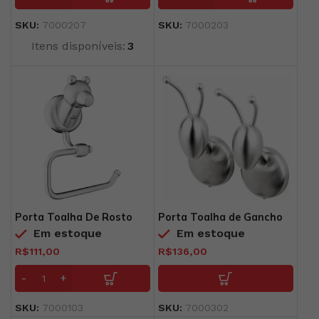
SKU:
7000207
SKU:
7000203
Itens disponíveis:
3
Porta Toalha De Rosto
Porta Toalha de Gancho
Polar – B
MOD
Em estoque
Em estoque
R$
111,00
R$
136,00
SKU:
7000103
SKU:
7000302