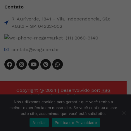
Contato
R. Auriverde, 1841 – Vila Independencia, São
Paulo – SP, 04222-002
(11) 2060-9140
contato@wog.com.br
Copyright @ 2024 | Desenvolvido por:
RSG
Tecnologia
. Todos os direitos reservados.
Nós utilizamos cookies para garantir que você tenha a
melhor experiência em nosso site. Se você continua a usar
este site, assumimos que você está satisfeito.
Aceitar
Política de Privacidade