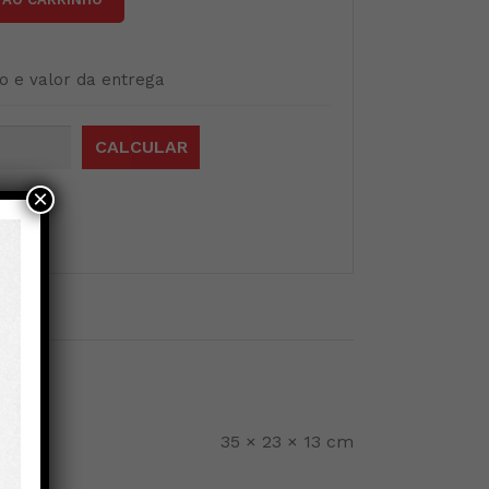
o e valor da entrega
×
35 × 23 × 13 cm