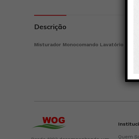
Descrição
Misturador Monocomando Lavatório Paolo
Instituc
Quem S