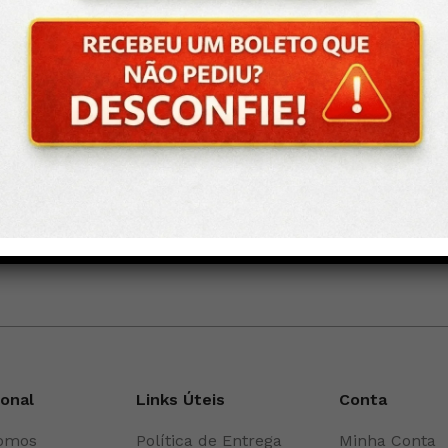
 e Francesca uma Curva 0511
ional
Links Úteis
Conta
omos
Política de Entrega
Minha Conta