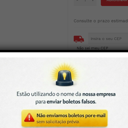
Consulte o prazo estimad
Não sei meu CEP
2,270 kg
DIMENSÕES