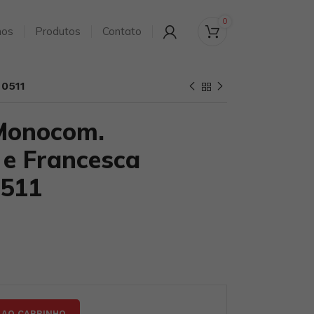
0
os
Produtos
Contato
 0511
Monocom.
 e Francesca
0511
 AO CARRINHO