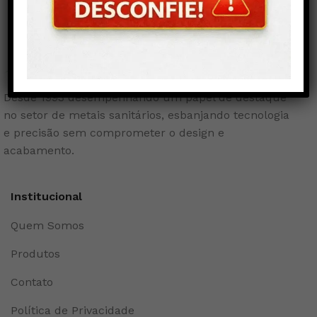
Desde 1993 desempenhando um papel de destaque
no setor de metais sanitários, esbanjando tecnologia
e precisão sem comprometer o design e
acabamento.
Institucional
Quem Somos
Produtos
Contato
Política de Privacidade