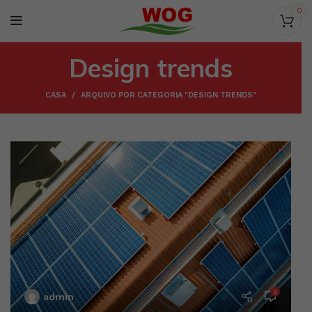
0
Design trends
CASA
ARQUIVO POR CATEGORIA "DESIGN TRENDS"
0
admin