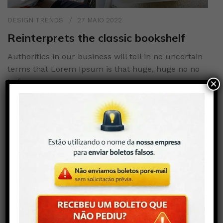
DESIGN TRENDS
27 MAIO 2022
Reinterprets the classic bookshelf
Authorities in our business will tell in no uncertain
terms that Lorem Ipsum is that huge, huge no no
to forswear...
×
CONTINUAR LENDO